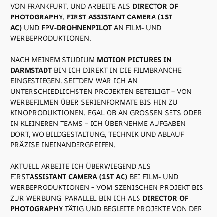
VON FRANKFURT, UND ARBEITE ALS
DIRECTOR OF
PHOTOGRAPHY
,
FIRST ASSISTANT CAMERA (1ST
AC)
UND
FPV-DROHNENPILOT
AN FILM- UND
WERBEPRODUKTIONEN.
NACH MEINEM STUDIUM
MOTION PICTURES IN
DARMSTADT
BIN ICH DIREKT IN DIE FILMBRANCHE
EINGESTIEGEN. SEITDEM WAR ICH AN
UNTERSCHIEDLICHSTEN PROJEKTEN BETEILIGT – VON
WERBEFILMEN ÜBER SERIENFORMATE BIS HIN ZU
KINOPRODUKTIONEN. EGAL OB AN GROSSEN SETS ODER I
N KLEINEREN TEAMS – ICH ÜBERNEHME AUFGABEN D
ORT, WO BILDGESTALTUNG, TECHNIK UND ABLAUF P
RÄZISE INEINANDERGREIFEN.
AKTUELL ARBEITE ICH ÜBERWIEGEND ALS
FIRST
ASSISTANT CAMERA (1ST AC)
BEI FILM- UND
WERBEPRODUKTIONEN – VOM SZENISCHEN PROJEKT BIS
ZUR WERBUNG. PARALLEL BIN ICH ALS
DIRECTOR OF
PHOTOGRAPHY
TÄTIG UND BEGLEITE PROJEKTE VON DER